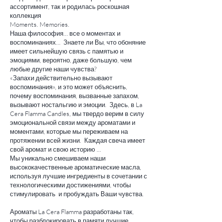
ассортимент, так и родилась роскошная
коллекция
Moments. Memories.
Наша философия… все о моментах и ​​
воспоминаниях… Знаете ли Вы, что обоняние
имеет сильнейшую связь с памятью и
эмоциями, вероятно, даже большую, чем
любые другие наши чувства?
«Запахи действительно вызывают
воспоминания», и это может объяснить,
почему воспоминания, вызванные запахом,
вызывают ностальгию и эмоции. Здесь, в La
Cera Flamma Candles, мы твердо верим в силу
эмоциональной связи между ароматами и
моментами, которые мы переживаем на
протяжении всей жизни. Каждая свеча имеет
свой аромат и свою историю ...
Мы уникально смешиваем наши
высококачественные ароматические масла,
используя лучшие ингредиенты в сочетании с
технологическими достижениями, чтобы
стимулировать и пробуждать Ваши чувства.
Ароматы La Cera Flamma разработаны так,
чтобы разблокировать в памяти лучшие