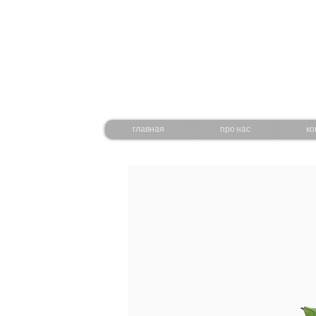
главная
про нас
ко