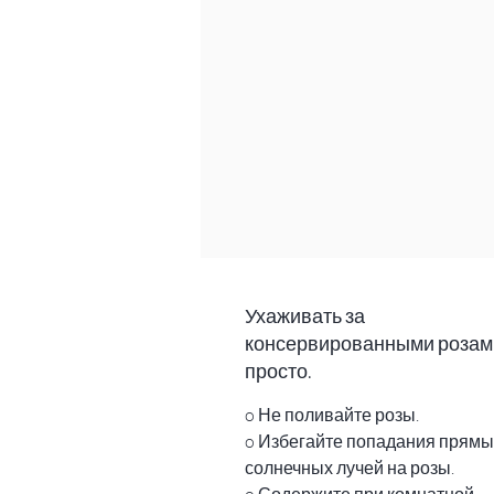
Ухаживать за
консервированными розам
просто.
o Не поливайте розы.
o Избегайте попадания прямы
солнечных лучей на розы.
o Содержите при комнатной