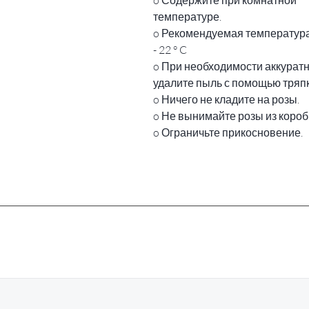
температуре.
o Рекомендуемая температура:
- 22 ° C
o При необходимости аккурат
удалите пыль с помощью тряпк
o Ничего не кладите на розы.
o Не вынимайте розы из короб
o Ограничьте прикосновение.