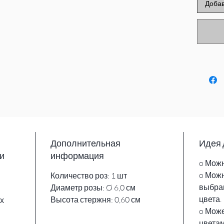
Добав
Дополнительная
Идея 
и
информация
o Можн
o Можн
Количество роз: 1 шт
выбран
Диаметр розы: Ø 6,0 см
цвета.
Высота стержня: 0,60 см
х
o Може
цветам