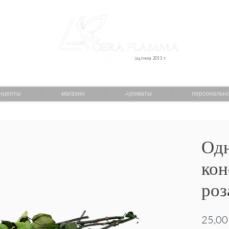
С Д п р U С
оценка 2013 г.
нцепты
магазин
Aроматы
персональн
Од
кон
роз
25,00