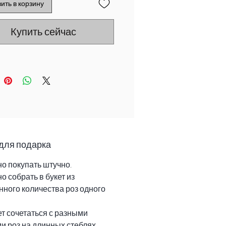
ить в корзину
Купить сейчас
для подарка
о покупать штучно.
о собрать в букет из
ного количества роз одного
т сочетаться с разными
и роз на длинных стеблях.