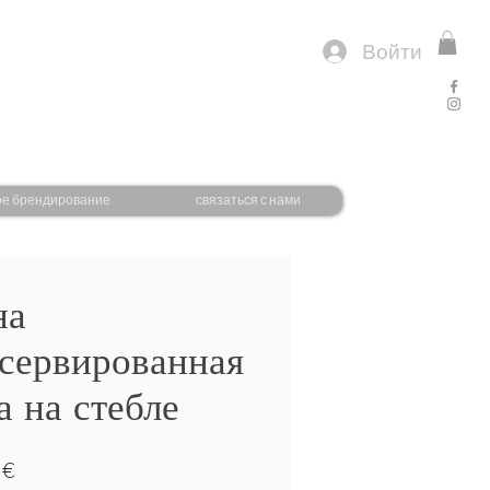
Войти
ое брендирование
связаться с нами
на
сервированная
а на стебле
Цена
 €