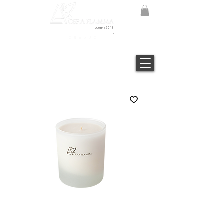
оценка 2013
г.
С Д п р U С